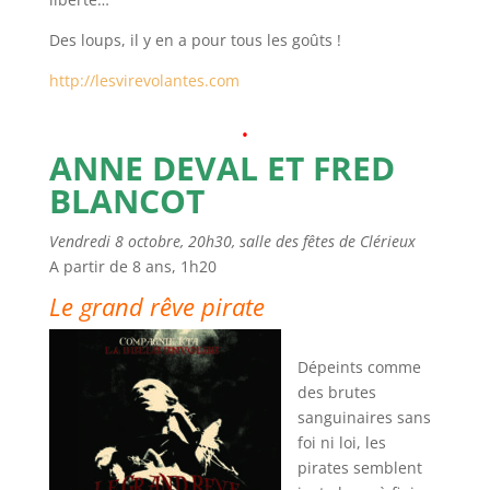
Des loups, il y en a pour tous les goûts !
http://lesvirevolantes.com
.
ANNE DEVAL ET FRED
BLANCOT
Vendredi 8 octobre, 20h30, salle des fêtes de Clérieux
A partir de 8 ans, 1h20
Le grand rêve pirate
Dépeints comme
des brutes
sanguinaires sans
foi ni loi, les
pirates semblent