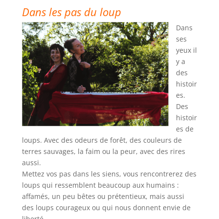
Dans les pas du loup
Dans
ses
yeux il
y a
des
histoir
es.
Des
histoir
es de
loups. Avec des odeurs de forêt, des couleurs de
terres sauvages, la faim ou la peur, avec des rires
aussi.
Mettez vos pas dans les siens, vous rencontrerez des
loups qui ressemblent beaucoup aux humains :
affamés, un peu bêtes ou prétentieux, mais aussi
des loups courageux ou qui nous donnent envie de
liberté…