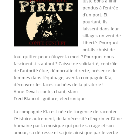
juste bons à finir
pendus à l’entrée
d’un port. Et
pourtant, ils
laissent dans leur
sillages un vent de
Liberté. Pourquoi
ont-ils choisi de
tout quitter pour côtoyer la mort ? Pourquoi nous
fascinent -ils autant ? Caisse de solidarité, contrôle
de l’autorité élue, démocratie directe, présence de
femmes dans l’équipage, avec la compagnie Kta,
découvrez les faces cachées de la piraterie !
Anne Deval : conte, chant, slam
Fred Blancot : guitare, électronique
La compagnie Kta est née de l’urgence de raconter
l’Histoire autrement, de la nécessité d’exprimer l’âme
humaine par la musique qui porte sa rage et son
amour, sa détresse et sa joie ainsi que par le verbe